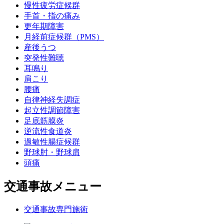
慢性疲労症候群
手首・指の痛み
更年期障害
月経前症候群（PMS）
産後うつ
突発性難聴
耳鳴り
肩こり
腰痛
自律神経失調症
起立性調節障害
足底筋膜炎
逆流性食道炎
過敏性腸症候群
野球肘・野球肩
頭痛
交通事故メニュー
交通事故専門施術