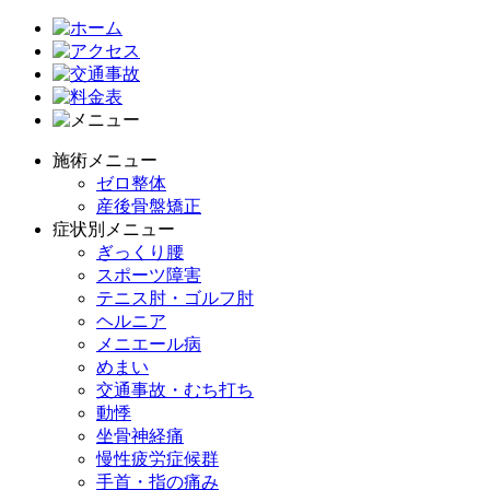
施術メニュー
ゼロ整体
産後骨盤矯正
症状別メニュー
ぎっくり腰
スポーツ障害
テニス肘・ゴルフ肘
ヘルニア
メニエール病
めまい
交通事故・むち打ち
動悸
坐骨神経痛
慢性疲労症候群
手首・指の痛み