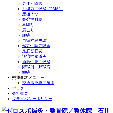
更年期障害
月経前症候群（PMS）
産後うつ
突発性難聴
耳鳴り
肩こり
腰痛
自律神経失調症
起立性調節障害
足底筋膜炎
逆流性食道炎
過敏性腸症候群
野球肘・野球肩
頭痛
交通事故メニュー
交通事故専門施術
ブログ
会社概要
プライバシーポリシー