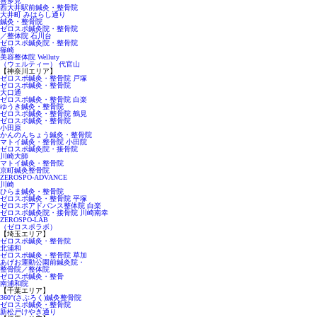
喜多見
西大井駅前鍼灸・整骨院
大井町 みはらし通り
鍼灸・整骨院
ゼロスポ鍼灸院・整骨院
／整体院 石川台
ゼロスポ鍼灸院・整骨院
篠崎
美容整体院 Welluty
（ウェルティー） 代官山
【神奈川エリア】
ゼロスポ鍼灸・整骨院 戸塚
ゼロスポ鍼灸・整骨院
大口通
ゼロスポ鍼灸・整骨院 白楽
ゆうき鍼灸・整骨院
ゼロスポ鍼灸・整骨院 鶴見
ゼロスポ鍼灸・整骨院
小田原
かんのんちょう鍼灸・整骨院
マトイ鍼灸・整骨院 小田院
ゼロスポ鍼灸院・接骨院
川崎大師
マトイ鍼灸・整骨院
京町鍼灸整骨院
ZEROSPO-ADVANCE
川崎
ひらま鍼灸・整骨院
ゼロスポ鍼灸・整骨院 平塚
ゼロスポアドバンス整体院 白楽
ゼロスポ鍼灸院・接骨院 川崎南幸
ZEROSPO-LAB
（ゼロスポラボ）
【埼玉エリア】
ゼロスポ鍼灸・整骨院
北浦和
ゼロスポ鍼灸・整骨院 草加
あげお運動公園前鍼灸院・
整骨院／整体院
ゼロスポ鍼灸・整骨
南浦和院
【千葉エリア】
360°(さぶろく)鍼灸整骨院
ゼロスポ鍼灸・整骨院
新松戸けやき通り