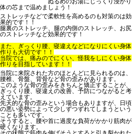
ぬるめのお湯にじっくり浸かり
体の芯まで温めましょう！
ストレッチなどで柔軟性を高めるのも対策のは効
果的です！！
腿裏のストレッチ、腿の内側のストレッチ、お尻
のストレッチなど効果的です！
また、ぎっくり腰、寝違えなどになりにくい身体
作りも大切です！！
当院では、痛みのでにくい、怪我をしにくい身体
作りを目指しています！！
当院に来院された方のほとんどに見られるのは、
腰椎、骨盤、背骨など骨の歪みがあります。
このような骨の歪みをきちんと矯正することが、
ぎっくり腰、寝違え
の改善、予防につながると考
えています。
先天的な骨の歪みという場合もありますが、日頃
の悪い姿勢によって少しずつずれてしまうという
ことも多いです。
そうすると、腰や首に過度な負荷がかかり筋肉が
硬くなります。
その状態で筋肉を伸ばそうとすると引き裂かれた