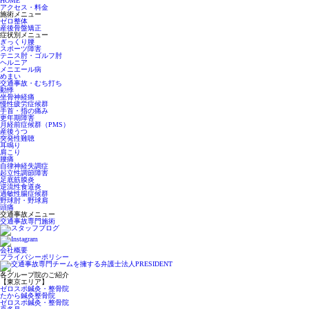
HOME
アクセス・料金
施術メニュー
ゼロ整体
産後骨盤矯正
症状別メニュー
ぎっくり腰
スポーツ障害
テニス肘・ゴルフ肘
ヘルニア
メニエール病
めまい
交通事故・むち打ち
動悸
坐骨神経痛
慢性疲労症候群
手首・指の痛み
更年期障害
月経前症候群（PMS）
産後うつ
突発性難聴
耳鳴り
肩こり
腰痛
自律神経失調症
起立性調節障害
足底筋膜炎
逆流性食道炎
過敏性腸症候群
野球肘・野球肩
頭痛
交通事故メニュー
交通事故専門施術
会社概要
プライバシーポリシー
各グループ院のご紹介
【東京エリア】
ゼロスポ鍼灸・整骨院
たから鍼灸整骨院
ゼロスポ鍼灸・整骨院