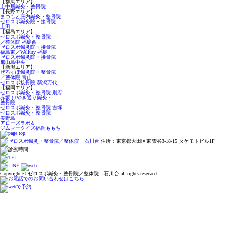
【群馬エリア】
上中居鍼灸・整骨院
【長野エリア】
まつもと庄内鍼灸・整骨院
ゼロスポ鍼灸院・接骨院
上田
【福島エリア】
ゼロスポ鍼灸・整骨院
／整体院 福島西
ゼロスポ鍼灸院・接骨院
福島東／Welluty 福島
ゼロスポ鍼灸院・接骨院
郡山島中央
【新潟エリア】
ぜろすぽ鍼灸院・整骨院
／整体院 青山
ゼロスポ接骨院 新潟万代
【福岡エリア】
ゼロスポ鍼灸・整骨院 別府
赤坂 けやき通り鍼灸・
整骨院
ゼロスポ鍼灸・整骨院 吉塚
ゼロスポ鍼灸・整骨院
美野島
アローズラボ＆
ジムマークイズ福岡ももち
住所：東京都大田区東雪谷3-18-15 タケモトビル1F
Copyright © ゼロスポ鍼灸・整骨院／整体院 石川台 all rights reserved.