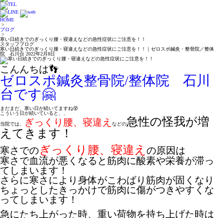
HOME
>
ブログ
>
寒い日続きでのぎっくり腰・寝違えなどの急性症状にご注意を！！
スタッフブログ
寒い日続きでのぎっくり腰・寝違えなどの急性症状にご注意を！！｜ゼロスポ鍼灸・整骨院／整体
院 石川台
2022年2月8日
こんんちは👣
ゼロスポ鍼灸整骨院/整体院 石川
台です🤗
まだまだ、寒い日が続いてますね😵
こういう日が続いていると、、
急性の怪我が増
ぎっくり腰
、寝違え
当院では、
などの
えてきます！
ぎっくり腰
、寝違え
寒さでの
の原因は
寒さで血流が悪くなると筋肉に酸素や栄養が滞っ
てしまいます！
さらに寒さにより身体がこわばり筋肉が固くなり
ちょっとしたきっかけで筋肉に傷がつきやすくな
ってしまいます！
急にたち上がった時、重い荷物を持ち上げた時は