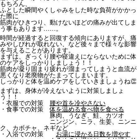
もちろん、
ふとした瞬間やくしゃみをした時な負荷がかかっ
た際に
筋肉がひきつり、動けないほどの痛みが出てしま
う事もあります……。
時間が経過すると回復する傾向にありますが、
痛
みやしびれが取れない、など後々まで様々な影響
を与えることがあります。
まずは、ぎっくり腰や寝違えにならないために体
のケアをしっかりしましょう！！
筋肉が凝り固まり疲れが溜まってしまうと血流が
悪くなり老廃物がたまってしまいます。
しっかりと体を温めケアをしていきましょうね👏
まずは、身体が冷えないように対策しましょ
う！！
・衣服での対策
腰や首を冷やさない
・食事での対策
体を温める食べ物を食べる
豚肉、うなぎ、鮭、カツオ
ニンジン、ニラ、生姜、ニンニ
ク、カボチャ、ネギなど
・入浴での対策
お湯に浸かる日数を増やす