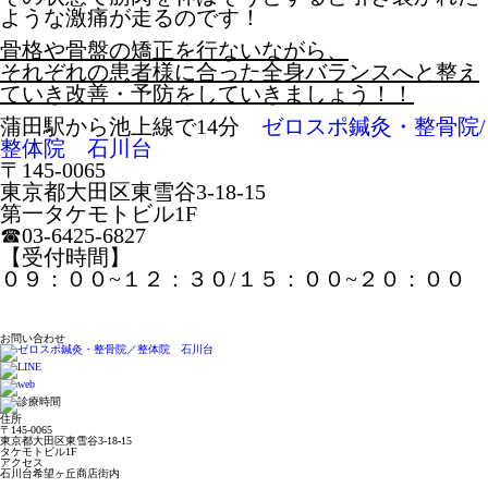
ような激痛が走るのです！
骨格や骨盤の矯正を行ないながら、
それぞれの患者様に合った全身バランスへと整え
ていき改善・予防をしていきましょう！！
蒲田駅から池上線で14分
ゼロスポ鍼灸・整骨院/
整体院 石川台
〒145-0065
東京都大田区東雪谷3-18-15
第一タケモトビル1F
☎︎03-6425-6827
【受付時間】
０９：００~１２：３０/１５：００~２０：００
お問い合わせ
住所
〒145-0065
東京都大田区東雪谷3-18-15
タケモトビル1F
アクセス
石川台希望ヶ丘商店街内