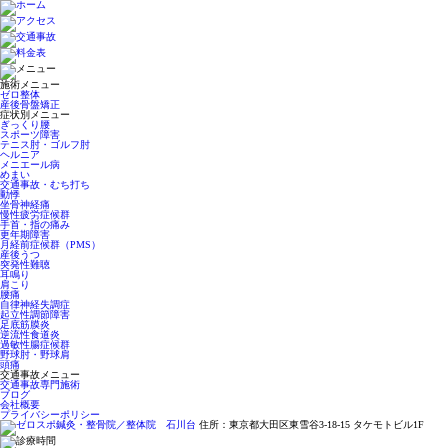
施術メニュー
ゼロ整体
産後骨盤矯正
症状別メニュー
ぎっくり腰
スポーツ障害
テニス肘・ゴルフ肘
ヘルニア
メニエール病
めまい
交通事故・むち打ち
動悸
坐骨神経痛
慢性疲労症候群
手首・指の痛み
更年期障害
月経前症候群（PMS）
産後うつ
突発性難聴
耳鳴り
肩こり
腰痛
自律神経失調症
起立性調節障害
足底筋膜炎
逆流性食道炎
過敏性腸症候群
野球肘・野球肩
頭痛
交通事故メニュー
交通事故専門施術
ブログ
会社概要
プライバシーポリシー
住所：東京都大田区東雪谷3-18-15 タケモトビル1F