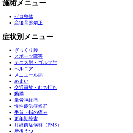
施術メニュー
ゼロ整体
産後骨盤矯正
症状別メニュー
ぎっくり腰
スポーツ障害
テニス肘・ゴルフ肘
ヘルニア
メニエール病
めまい
交通事故・むち打ち
動悸
坐骨神経痛
慢性疲労症候群
手首・指の痛み
更年期障害
月経前症候群（PMS）
産後うつ