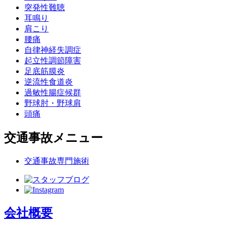
突発性難聴
耳鳴り
肩こり
腰痛
自律神経失調症
起立性調節障害
足底筋膜炎
逆流性食道炎
過敏性腸症候群
野球肘・野球肩
頭痛
交通事故メニュー
交通事故専門施術
会社概要