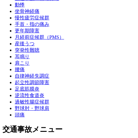
動悸
坐骨神経痛
慢性疲労症候群
手首・指の痛み
更年期障害
月経前症候群（PMS）
産後うつ
突発性難聴
耳鳴り
肩こり
腰痛
自律神経失調症
起立性調節障害
足底筋膜炎
逆流性食道炎
過敏性腸症候群
野球肘・野球肩
頭痛
交通事故メニュー