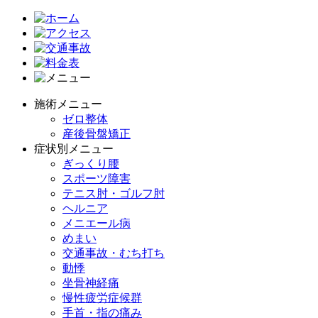
施術メニュー
ゼロ整体
産後骨盤矯正
症状別メニュー
ぎっくり腰
スポーツ障害
テニス肘・ゴルフ肘
ヘルニア
メニエール病
めまい
交通事故・むち打ち
動悸
坐骨神経痛
慢性疲労症候群
手首・指の痛み