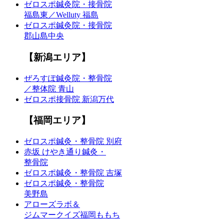
ゼロスポ鍼灸院・接骨院
福島東／Welluty 福島
ゼロスポ鍼灸院・接骨院
郡山島中央
【新潟エリア】
ぜろすぽ鍼灸院・整骨院
／整体院 青山
ゼロスポ接骨院 新潟万代
【福岡エリア】
ゼロスポ鍼灸・整骨院 別府
赤坂 けやき通り鍼灸・
整骨院
ゼロスポ鍼灸・整骨院 吉塚
ゼロスポ鍼灸・整骨院
美野島
アローズラボ＆
ジムマークイズ福岡ももち